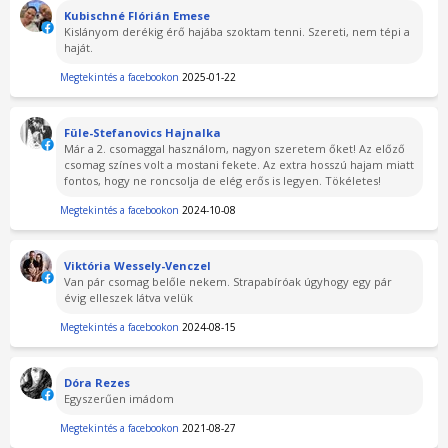
Kubischné Flórián Emese
Kislányom derékig érő hajába szoktam tenni. Szereti, nem tépi a
haját.
Megtekintés a facebookon
2025-01-22
Füle-Stefanovics Hajnalka
Már a 2. csomaggal használom, nagyon szeretem őket! Az előző
csomag színes volt a mostani fekete. Az extra hosszú hajam miatt
fontos, hogy ne roncsolja de elég erős is legyen. Tökéletes!
Megtekintés a facebookon
2024-10-08
Viktória Wessely-Venczel
Van pár csomag belőle nekem. Strapabíróak úgyhogy egy pár
évig elleszek látva velük
Megtekintés a facebookon
2024-08-15
Dóra Rezes
Egyszerűen imádom
Megtekintés a facebookon
2021-08-27