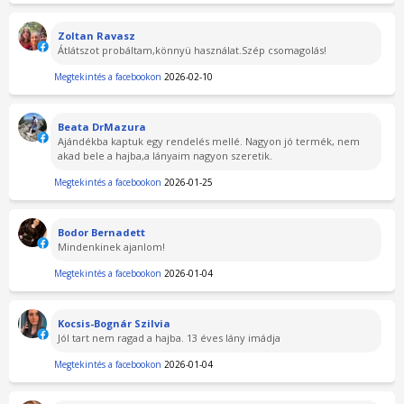
Zoltan Ravasz
Átlátszot probáltam,könnyü használat.Szép csomagolás!
Megtekintés a facebookon
2026-02-10
Beata DrMazura
Ajándékba kaptuk egy rendelés mellé. Nagyon jó termék, nem
akad bele a hajba,a lányaim nagyon szeretik.
Megtekintés a facebookon
2026-01-25
Bodor Bernadett
Mindenkinek ajanlom!
Megtekintés a facebookon
2026-01-04
Kocsis-Bognár Szilvia
Jól tart nem ragad a hajba. 13 éves lány imádja
Megtekintés a facebookon
2026-01-04