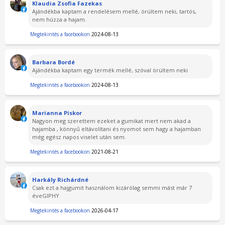
Klaudia Zsofia Fazekas
Ajándékba kaptam a rendelésem mellé, örültem neki, tartós,
nem húzza a hajam.
Megtekintés a facebookon
2024-08-13
Barbara Bordé
Ajándékba kaptam egy termék mellé, szóval örültem neki
Megtekintés a facebookon
2024-08-13
Marianna Piskor
Nagyon meg szerettem ezeket a gumikat mert nem akad a
hajamba , könnyű eltávolítani és nyomot sem hagy a hajamban
még egész napos viselet után sem.
Megtekintés a facebookon
2021-08-21
Harkály Richárdné
Csak ezt a hajgumit használom kizárólag semmi mást már 7
éveGIPHY
Megtekintés a facebookon
2026-04-17