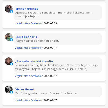
Molnár Melinda
Ajándékba kaptam a rendelésemmel mellé! Tökéletes nem
roncsolja a hajat!
Megtekintés a facebookon
2025-02-25
Enikő És Andris
Nagyon tartós és nem töri a hajat.
Megtekintés a facebookon
2025-02-17
Jászay-Luzsinszki Klaudia
Nem szorít,nem gubancolódik a hajam. Nem töri a hajam, még a
vékonyszálú hajam is össze fogja,nem csúszik ki belőle.
Megtekintés a facebookon
2025-02-17
Vivien Hevesi
Tartós hajgumi ami nem húzza és töri a hajamat
Megtekintés a facebookon
2025-02-17