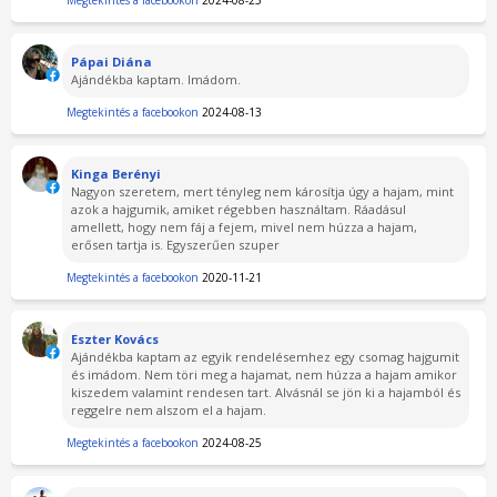
Megtekintés a facebookon
2024-08-25
Pápai Diána
Ajándékba kaptam. Imádom.
Megtekintés a facebookon
2024-08-13
Kinga Berényi
Nagyon szeretem, mert tényleg nem károsítja úgy a hajam, mint
azok a hajgumik, amiket régebben használtam. Ráadásul
amellett, hogy nem fáj a fejem, mivel nem húzza a hajam,
erősen tartja is. Egyszerűen szuper
Megtekintés a facebookon
2020-11-21
Eszter Kovács
Ajándékba kaptam az egyik rendelésemhez egy csomag hajgumit
és imádom. Nem töri meg a hajamat, nem húzza a hajam amikor
kiszedem valamint rendesen tart. Alvásnál se jön ki a hajamból és
reggelre nem alszom el a hajam.
Megtekintés a facebookon
2024-08-25