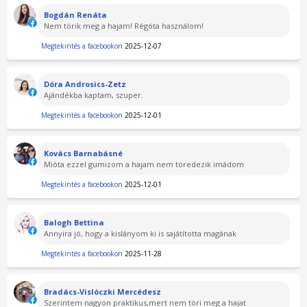
Bogdán Renáta
Nem törik meg a hajam! Régóta használom!
Megtekintés a facebookon
2025-12-07
Dóra Androsics-Zetz
Ajándékba kaptam, szuper.
Megtekintés a facebookon
2025-12-01
Kovács Barnabásné
Mióta ezzel gumizom a hajam nem töredezik imádom
Megtekintés a facebookon
2025-12-01
Balogh Bettina
Annyira jó, hogy a kislányom ki is sajátította magának
Megtekintés a facebookon
2025-11-28
Bradács-Vislóczki Mercédesz
Szerintem nagyon praktikus,mert nem töri meg a hajat