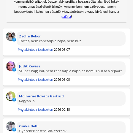
kommentjeiből állítottuk össze, akik profilja a hozzászólás alatt lévő linkek
megnyomásával ellenőrizhetők. Amennyiben nem szöveges, hanem
képes/videós hitelesített vásárlói visszajelzésekre vagy kíváncsi, irány a
galéria
!
Zsófia Bokor
Tartós, nem roncsolja a hajat, nem húz
Megtekintés a facebookon
2026-05-07
Judit Révész
Szuper hajgumi, nem roncsolja a hajat, és nem is húzza a fejbört.
Megtekintés a facebookon
2026-03-05
Molnárné Kovács Gertrúd
Nagyon jó
Megtekintés a facebookon
2026-02-15
Csuka Dolli
Gyerekek használják, szeretik