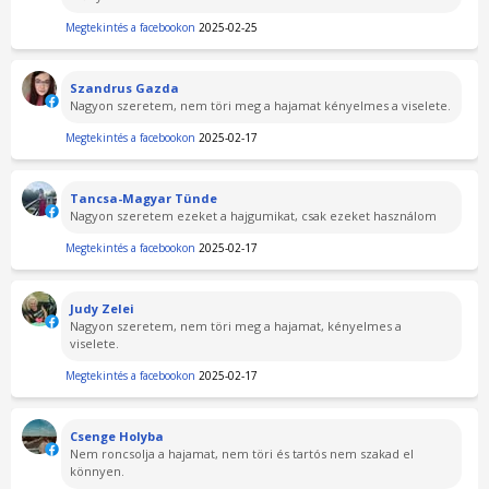
Megtekintés a facebookon
2025-02-25
Szandrus Gazda
Nagyon szeretem, nem töri meg a hajamat kényelmes a viselete.
Megtekintés a facebookon
2025-02-17
Tancsa-Magyar Tünde
Nagyon szeretem ezeket a hajgumikat, csak ezeket használom
Megtekintés a facebookon
2025-02-17
Judy Zelei
Nagyon szeretem, nem töri meg a hajamat, kényelmes a
viselete.
Megtekintés a facebookon
2025-02-17
Csenge Holyba
Nem roncsolja a hajamat, nem töri és tartós nem szakad el
könnyen.