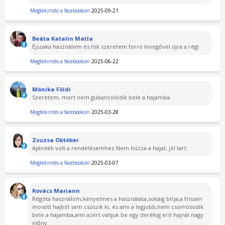
Megtekintés a facebookon
2025-09-21
Beáta Katalin Matla
Éjszaka használom és tök szeretem forró levegővel újra a régi
Megtekintés a facebookon
2025-06-22
Mónika Földi
Szeretem, mert nem gubancolódik bele a hajamba.
Megtekintés a facebookon
2025-03-28
Zsuzsa Október
Ajándék volt a rendelésemhez.Nem húzza a hajat, jól tart.
Megtekintés a facebookon
2025-03-07
Kovács Mariann
Régóta használom,kényelmes a használata,sokáig bírja,a frissen
mosott hajból sem csúszik ki, és ami a legjobb,nem csomósodik
bele a hajamba,ami azért valljuk be egy derékig erő hajnál nagy
előny