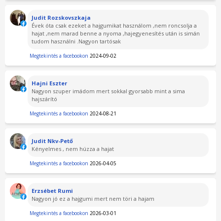
Judit Rozskovszkaja
Évek óta csak ezeket a hajgumikat használom ,nem roncsolja a
hajat ,nem marad benne a nyoma ,hajegyenesítés után is simán
tudom használni .Nagyon tartósak
Megtekintés a facebookon
2024-09-02
Hajni Eszter
Nagyon szuper imádom mert sokkal gyorsabb mint a sima
hajszárító
Megtekintés a facebookon
2024-08-21
Judit Nkv-Pető
Kényelmes , nem húzza a hajat
Megtekintés a facebookon
2026-04-05
Erzsébet Rumi
Nagyon jó ez a hajgumi mert nem töri a hajam
Megtekintés a facebookon
2026-03-01