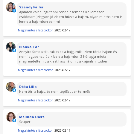
Szandy Faller
Ajándék volt a legutóbbi rendelésemhez.Kellemesen
csalódtam:)Nagyon jó >Nem húzza a hajam, olyan mintha nem is
lenne a hajamban semmi
Megtekintés a facebookon
2025-02-17
Bianka Tar
Annyira fantasztikusak ezek a hajgumik . Nem töri a hajam és
nem is gubancolódik bele a hajamba . 2 hónapja miota
megrendeltem csak ezt használom csak ajánlani tudom
Megtekintés a facebookon
2025-02-17
Dóka Lilla
Nem töri a hajat, és nem tépiSzuper termék
Megtekintés a facebookon
2025-02-17
Melinda Csere
Szuper
Megtekintés a facebookon
2025-02-17