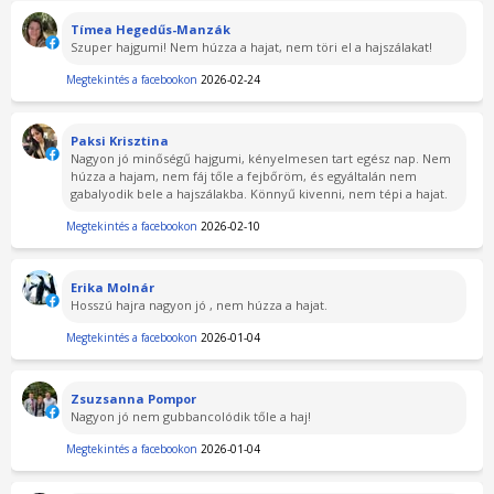
Tímea Hegedűs-Manzák
Szuper hajgumi! Nem húzza a hajat, nem töri el a hajszálakat!
Megtekintés a facebookon
2026-02-24
Paksi Krisztina
Nagyon jó minőségű hajgumi, kényelmesen tart egész nap. Nem
húzza a hajam, nem fáj tőle a fejbőröm, és egyáltalán nem
gabalyodik bele a hajszálakba. Könnyű kivenni, nem tépi a hajat.
Megtekintés a facebookon
2026-02-10
Erika Molnár
Hosszú hajra nagyon jó , nem húzza a hajat.
Megtekintés a facebookon
2026-01-04
Zsuzsanna Pompor
Nagyon jó nem gubbancolódik tőle a haj!
Megtekintés a facebookon
2026-01-04