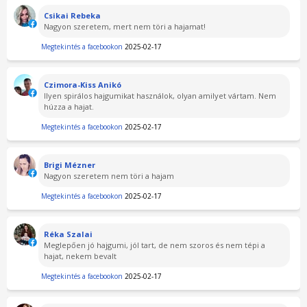
Csikai Rebeka
Nagyon szeretem, mert nem töri a hajamat!
Megtekintés a facebookon
2025-02-17
Czimora-Kiss Anikó
Ilyen spirálos hajgumikat használok, olyan amilyet vártam. Nem
húzza a hajat.
Megtekintés a facebookon
2025-02-17
Brigi Mézner
Nagyon szeretem nem töri a hajam
Megtekintés a facebookon
2025-02-17
Réka Szalai
Meglepően jó hajgumi, jól tart, de nem szoros és nem tépi a
hajat, nekem bevalt
Megtekintés a facebookon
2025-02-17