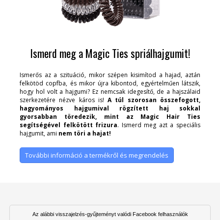
Ismerd meg a Magic Ties spriálhajgumit!
Ismerős az a szituáció, mikor szépen kisimítod a hajad, aztán
felkötöd copfba, és mikor újra kibontod, egyértelműen látszik,
hogy hol volt a hajgumi? Ez nemcsak idegesítő, de a hajszálaid
szerkezetére nézve káros is!
A túl szorosan összefogott,
hagyományos hajgumival rögzített haj sokkal
gyorsabban töredezik, mint az Magic Hair Ties
segítségével felkötött frizura
. Ismerd meg azt a speciális
hajgumit, ami
nem töri a hajat!
További információ a termékről és megrendelés
Az alábbi visszajelzés-gyűjteményt valódi Facebook felhasználók