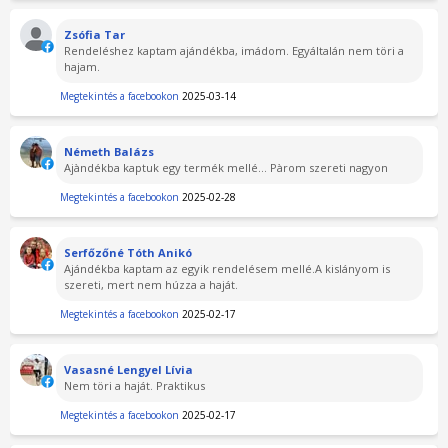
Zsófia Tar
Rendeléshez kaptam ajándékba, imádom. Egyáltalán nem töri a
hajam.
Megtekintés a facebookon
2025-03-14
Németh Balázs
Ajàndékba kaptuk egy termék mellé... Pàrom szereti nagyon
Megtekintés a facebookon
2025-02-28
Serfőzőné Tóth Anikó
Ajándékba kaptam az egyik rendelésem mellé.A kislányom is
szereti, mert nem húzza a haját.
Megtekintés a facebookon
2025-02-17
Vasasné Lengyel Lívia
Nem töri a haját. Praktikus
Megtekintés a facebookon
2025-02-17