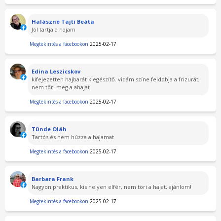
Halászné Tajti Beáta
Jól tartja a hajam
Megtekintés a facebookon
2025-02-17
Edina Leszicskov
kifejezetten hajbarát kiegészítő. vidám színe feldobja a frizurát,
nem töri meg a ahajat.
Megtekintés a facebookon
2025-02-17
Tünde Oláh
Tartós és nem húzza a hajamat
Megtekintés a facebookon
2025-02-17
Barbara Frank
Nagyon praktikus, kis helyen elfér, nem töri a hajat, ajánlom!
Megtekintés a facebookon
2025-02-17