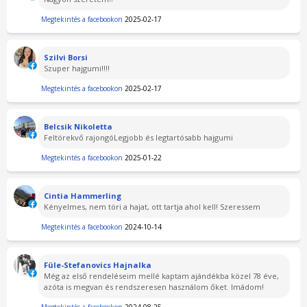
Megtekintés a facebookon
2025-02-17
Szilvi Borsi
Szuper hajgumi!!!!
Megtekintés a facebookon
2025-02-17
Belcsik Nikoletta
Feltörekvő rajongóLegjobb és legtartósabb hajgumi
Megtekintés a facebookon
2025-01-22
Cintia Hammerling
Kényelmes, nem töri a hajat, ott tartja ahol kell! Szeressem
Megtekintés a facebookon
2024-10-14
Füle-Stefanovics Hajnalka
Még az első rendeléseim mellé kaptam ajándékba közel 78 éve,
azóta is megvan és rendszeresen használom őket. Imádom!