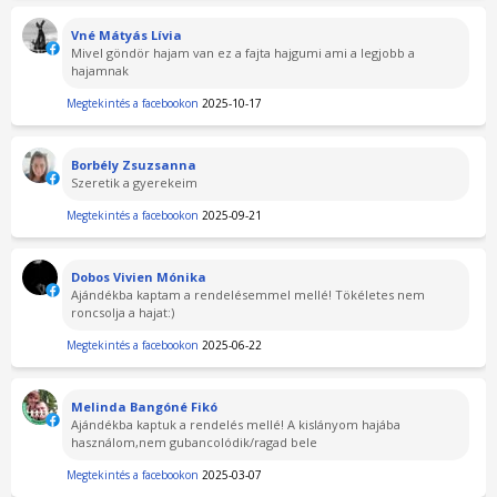
Vné Mátyás Lívia
Mivel göndör hajam van ez a fajta hajgumi ami a legjobb a
hajamnak
Megtekintés a facebookon
2025-10-17
Borbély Zsuzsanna
Szeretik a gyerekeim
Megtekintés a facebookon
2025-09-21
Dobos Vivien Mónika
Ajándékba kaptam a rendelésemmel mellé! Tökéletes nem
roncsolja a hajat:)
Megtekintés a facebookon
2025-06-22
Melinda Bangóné Fikó
Ajándékba kaptuk a rendelés mellé! A kislányom hajába
használom,nem gubancolódik/ragad bele
Megtekintés a facebookon
2025-03-07