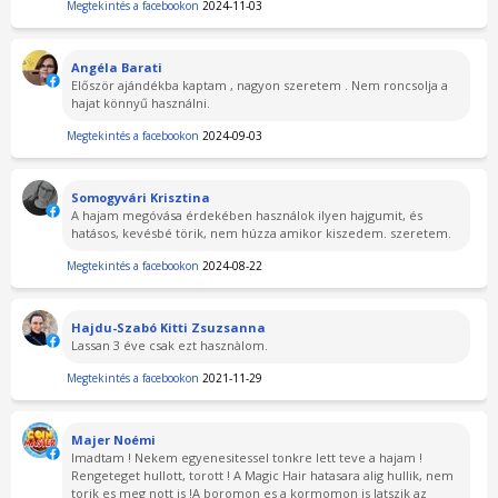
Megtekintés a facebookon
2024-11-03
Angéla Barati
Először ajándékba kaptam , nagyon szeretem . Nem roncsolja a
hajat könnyű használni.
Megtekintés a facebookon
2024-09-03
Somogyvári Krisztina
A hajam megóvása érdekében használok ilyen hajgumit, és
hatásos, kevésbé törik, nem húzza amikor kiszedem. szeretem.
Megtekintés a facebookon
2024-08-22
Hajdu-Szabó Kitti Zsuzsanna
Lassan 3 éve csak ezt hasznàlom.
Megtekintés a facebookon
2021-11-29
Majer Noémi
Imadtam ! Nekem egyenesitessel tonkre lett teve a hajam !
Rengeteget hullott, torott ! A Magic Hair hatasara alig hullik, nem
torik es meg nott is !A boromon es a kormomon is latszik az