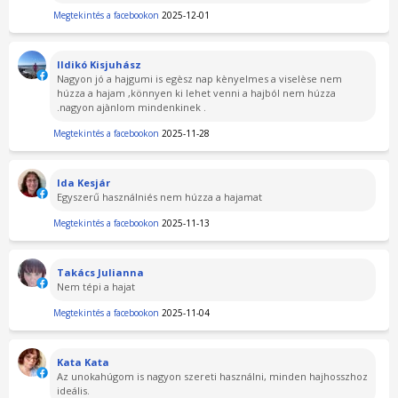
Megtekintés a facebookon
2025-12-01
Ildikó Kisjuhász
Nagyon jó a hajgumi is egèsz nap kènyelmes a viselèse nem
húzza a hajam ,könnyen ki lehet venni a hajból nem húzza
.nagyon ajànlom mindenkinek .
Megtekintés a facebookon
2025-11-28
Ida Kesjár
Egyszerű használniés nem húzza a hajamat
Megtekintés a facebookon
2025-11-13
Takács Julianna
Nem tépi a hajat
Megtekintés a facebookon
2025-11-04
Kata Kata
Az unokahúgom is nagyon szereti használni, minden hajhosszhoz
ideális.