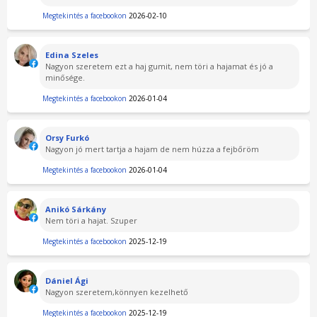
Megtekintés a facebookon
2026-02-10
Edina Szeles
Nagyon szeretem ezt a haj gumit, nem töri a hajamat és jó a
minősége.
Megtekintés a facebookon
2026-01-04
Orsy Furkó
Nagyon jó mert tartja a hajam de nem húzza a fejbőröm
Megtekintés a facebookon
2026-01-04
Anikó Sárkány
Nem töri a hajat. Szuper
Megtekintés a facebookon
2025-12-19
Dániel Ági
Nagyon szeretem,könnyen kezelhető
Megtekintés a facebookon
2025-12-19