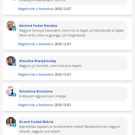
Megtekintés a facebookon
2025-12-07
Kertiné Fodor Renáta
Nagyon könnyű használni, nem töri a hajat, jól illeszkedik a hajba.
Nem erős, nem is gyenge, jól megmarad.
Megtekintés a facebookon
2025-12-07
Klaudia Kravjánszky
Nagyon jó termék, nem húzza a hajam.
Megtekintés a facebookon
2025-12-07
Krisztina Krisztina
A lânyom egyszerüen imàdja
Megtekintés a facebookon
2025-12-01
Ácsné Szabó Mária
Ajándékba kaptam a rendelésem mellé! Barátnőimnek nagyon
tetszik, nagyon szeretjük!