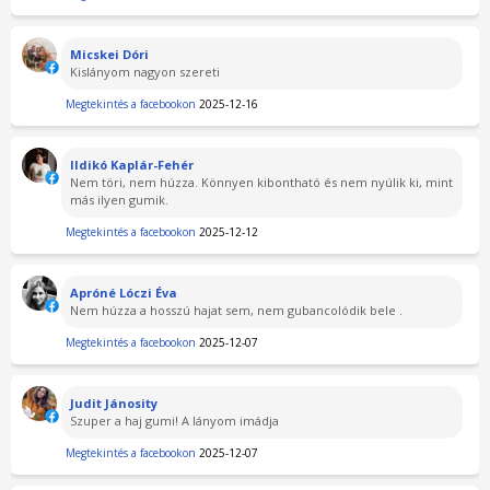
Micskei Dóri
Kislányom nagyon szereti
Megtekintés a facebookon
2025-12-16
Ildikó Kaplár-Fehér
Nem töri, nem húzza. Könnyen kibontható és nem nyúlik ki, mint
más ilyen gumik.
Megtekintés a facebookon
2025-12-12
Apróné Lóczi Éva
Nem húzza a hosszú hajat sem, nem gubancolódik bele .
Megtekintés a facebookon
2025-12-07
Judit Jánosity
Szuper a haj gumi! A lányom imádja
Megtekintés a facebookon
2025-12-07