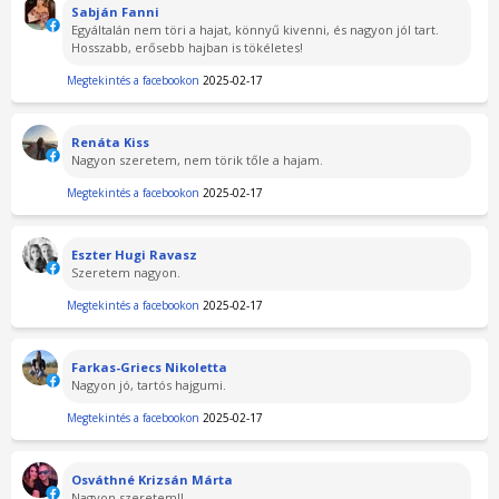
Sabján Fanni
Egyáltalán nem töri a hajat, könnyű kivenni, és nagyon jól tart.
Hosszabb, erősebb hajban is tökéletes!
Megtekintés a facebookon
2025-02-17
Renáta Kiss
Nagyon szeretem, nem törik tőle a hajam.
Megtekintés a facebookon
2025-02-17
Eszter Hugi Ravasz
Szeretem nagyon.
Megtekintés a facebookon
2025-02-17
Farkas-Griecs Nikoletta
Nagyon jó, tartós hajgumi.
Megtekintés a facebookon
2025-02-17
Osváthné Krizsán Márta
Nagyon szeretem!!