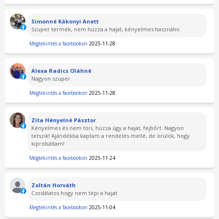
Simonné Kákonyi Anett
Szuper termék, nem húzza a hajat, kényelmes használni.
Megtekintés a facebookon
2025-11-28
Alexa Radics Oláhné
Nagyon szuper
Megtekintés a facebookon
2025-11-28
Zita Hényelné Pásztor
Kényelmes és nem töri, húzza úgy a hajat, fejbőrt. Nagyon
tetszik! Ajándékba kaptam a rendelés mellé, de örülök, hogy
kipróbáltam!
Megtekintés a facebookon
2025-11-24
Zoltán Horváth
Csodálatos hogy nem tépi a hajat
Megtekintés a facebookon
2025-11-04