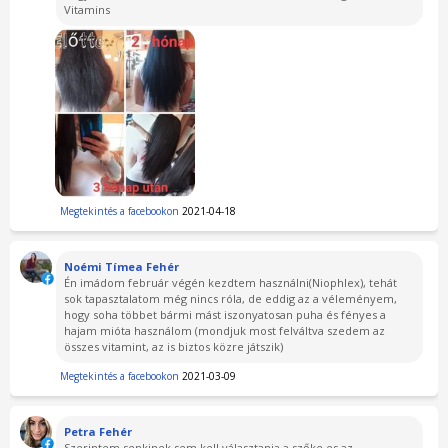
Vitamins
Megtekintés a facebookon
2021-04-18
Noémi Tímea Fehér
Én imádom február végén kezdtem használni(Niophlex), tehát
sok tapasztalatom még nincs róla, de eddig az a véleményem,
hogy soha többet bármi mást iszonyatosan puha és fényes a
hajam mióta használom (mondjuk most felváltva szedem az
összes vitamint, az is biztos közre játszik)
Megtekintés a facebookon
2021-03-09
Petra Fehér
Szerintem senkinek sem kell választania a szőke es az