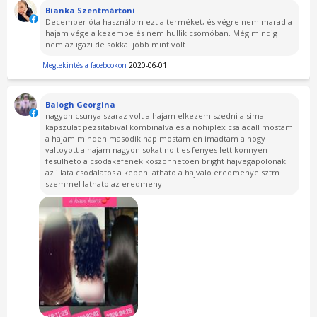
Bianka Szentmártoni
December óta használom ezt a terméket, és végre nem marad a
hajam vége a kezembe és nem hullik csomóban. Még mindig
nem az igazi de sokkal jobb mint volt
Megtekintés a facebookon
2020-06-01
Balogh Georgina
nagyon csunya szaraz volt a hajam elkezem szedni a sima
kapszulat pezsitabival kombinalva es a nohiplex csaladall mostam
a hajam minden masodik nap mostam en imadtam a hogy
valtoyott a hajam nagyon sokat nolt es fenyes lett konnyen
fesulheto a csodakefenek koszonhetoen bright hajvegapolonak
az illata csodalatos a kepen lathato a hajvalo eredmenye sztm
szemmel lathato az eredmeny