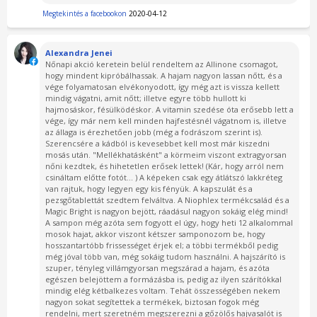
Megtekintés a facebookon
2020-04-12
Alexandra Jenei
Nőnapi akció keretein belül rendeltem az Allinone csomagot,
hogy mindent kipróbálhassak. A hajam nagyon lassan nőtt, és a
vége folyamatosan elvékonyodott, így még azt is vissza kellett
mindig vágatni, amit nőtt; illetve egyre több hullott ki
hajmosáskor, fésülködéskor. A vitamin szedése óta erősebb lett a
vége, így már nem kell minden hajfestésnél vágatnom is, illetve
az állaga is érezhetően jobb (még a fodrászom szerint is).
Szerencsére a kádból is kevesebbet kell most már kiszedni
mosás után. "Mellékhatásként" a körmeim viszont extragyorsan
nőni kezdtek, és hihetetlen erősek lettek! (Kár, hogy arról nem
csináltam előtte fotót... ) A képeken csak egy átlátszó lakkréteg
van rajtuk, hogy legyen egy kis fényük. A kapszulát és a
pezsgőtablettát szedtem felváltva. A Niophlex termékcsalád és a
Magic Bright is nagyon bejött, ráadásul nagyon sokáig elég mind!
A sampon még azóta sem fogyott el úgy, hogy heti 12 alkalommal
mosok hajat, akkor viszont kétszer samponozom be, hogy
hosszantartóbb frissességet érjek el; a többi termékből pedig
még jóval több van, még sokáig tudom használni. A hajszárító is
szuper, tényleg villámgyorsan megszárad a hajam, és azóta
egészen belejöttem a formázásba is, pedig az ilyen szárítókkal
mindig elég kétbalkezes voltam. Tehát összességében nekem
nagyon sokat segítettek a termékek, biztosan fogok még
rendelni, mert szeretném megszerezni a gőzölős hajvasalót is