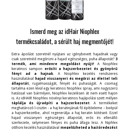
Ismerd meg az idHair Niophlex
termékcsaládot, a sérült haj megmentőjét!
Extra ápolást szeretnél nyújtani az igénybevett hajadnak vagy
csak szeretnéd megőrizni a hajad egészséges, puha állapotát?
3
termék, ami mindenre megoldást nyújt!
A Niophlex
keratinos sampon
erősíti a hajszerkezetet és gyönyörű
fényt ad a hajnak
. A Niophlex kezelés rendszeres
használatával
hajad visszanyeri és megőrzi az élettel teli
állapotát
, rugalmasságát, fényét és puhaságát. A csomag
tartalma ezen kívül egy keratinos Niophlex spray, ami nagyszerű
hatással van bármilyen, Niophlex kezelésen át nem esett hajon
is. Az idHAIR Niophlex növényi keratinos hajápolási szett mélyen
táplálja és újraépíti a hajszerkezetet
. A termékeket
meghatározó l-cisztin - a haj keratinjának fő építőeleme – beépül
a hajszerkezetbe, ahol regenerálja a haj keratin kötéseit. Ezzel
hajad visszanyeri egészséges állapotát, erős és ellenálló
szerkezete, selymesen fényes és puha állaga lesz. A Niphlex
otthoni kezelés használatával
megelőzheted a hajtöredezést