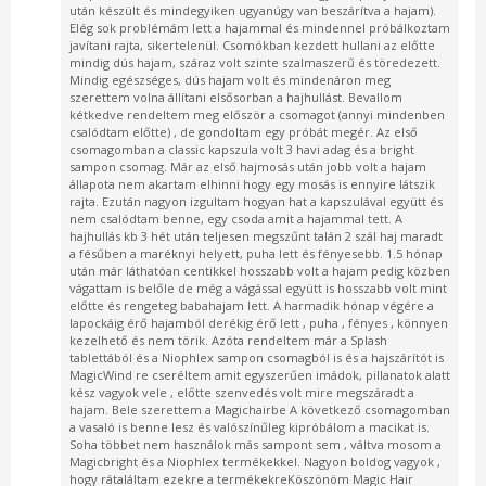
után készült és mindegyiken ugyanúgy van beszárítva a hajam).
Elég sok problémám lett a hajammal és mindennel próbálkoztam
javítani rajta, sikertelenül. Csomókban kezdett hullani az előtte
mindig dús hajam, száraz volt szinte szalmaszerű és töredezett.
Mindig egészséges, dús hajam volt és mindenáron meg
szerettem volna állítani elsősorban a hajhullást. Bevallom
kétkedve rendeltem meg először a csomagot (annyi mindenben
csalódtam előtte) , de gondoltam egy próbát megér. Az első
csomagomban a classic kapszula volt 3 havi adag és a bright
sampon csomag. Már az első hajmosás után jobb volt a hajam
állapota nem akartam elhinni hogy egy mosás is ennyire látszik
rajta. Ezután nagyon izgultam hogyan hat a kapszulával együtt és
nem csalódtam benne, egy csoda amit a hajammal tett. A
hajhullás kb 3 hét után teljesen megszűnt talán 2 szál haj maradt
a fésűben a maréknyi helyett, puha lett és fényesebb. 1.5 hónap
után már láthatóan centikkel hosszabb volt a hajam pedig közben
vágattam is belőle de még a vágással együtt is hosszabb volt mint
előtte és rengeteg babahajam lett. A harmadik hónap végére a
lapockáig érő hajamból derékig érő lett , puha , fényes , könnyen
kezelhető és nem törik. Azóta rendeltem már a Splash
tablettából és a Niophlex sampon csomagból is és a hajszárítót is
MagicWind re cseréltem amit egyszerűen imádok, pillanatok alatt
kész vagyok vele , előtte szenvedés volt mire megszáradt a
hajam. Bele szerettem a Magichairbe A következő csomagomban
a vasaló is benne lesz és valószínűleg kipróbálom a macikat is.
Soha többet nem használok más sampont sem , váltva mosom a
Magicbright és a Niophlex termékekkel. Nagyon boldog vagyok ,
hogy rátaláltam ezekre a termékekreKöszönöm Magic Hair