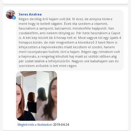
Seres Andrea
Régen derékig érő hajam volt (kb 10 éve), de annyira tönkre
ment hogy le kellett vágatni. Évek óta szedem a vitamint,
használom a sampont, balzsamot, mindenféle hajápolót. Van
csodakefém, ami nekem tényleg az. Pár hete használom a Capot
is. A két kép között kb 6 hónap telt el. Most vagyok túl egy újabb 4
hónapos kúrán, de már megvettem a következő 3 havit Nem is
kifejezetten a hajnövekedés miatt kezdtem el szedni, hanem
mert iszonyatosan hullott, tört a hajam. Régen egy rémálom volt
a hajmosás, a rengeteg kihullott haj miatt az utóbbi időben alig
pár szálat találok a lefolyószűrőn. Nagyon sok babahajam van és
szerintem erősebb is lett mint régen.
Megtekintés a facebookon
2019-04-24