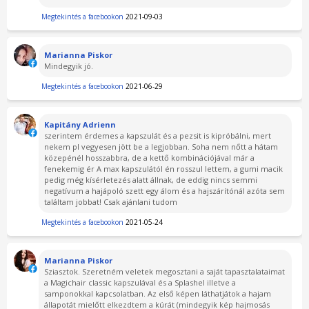
Megtekintés a facebookon
2021-09-03
Marianna Piskor
Mindegyik jó.
Megtekintés a facebookon
2021-06-29
Kapitány Adrienn
szerintem érdemes a kapszulát és a pezsit is kipróbálni, mert
nekem pl vegyesen jött be a legjobban. Soha nem nőtt a hátam
közepénél hosszabbra, de a kettő kombinációjával már a
fenekemig ér A max kapszulától én rosszul lettem, a gumi macik
pedig még kísérletezés alatt állnak, de eddig nincs semmi
negatívum a hajápoló szett egy álom és a hajszárítónál azóta sem
találtam jobbat! Csak ajánlani tudom
Megtekintés a facebookon
2021-05-24
Marianna Piskor
Sziasztok. Szeretném veletek megosztani a saját tapasztalataimat
a Magichair classic kapszulával és a Splashel illetve a
samponokkal kapcsolatban. Az első képen láthatjátok a hajam
állapotát mielőtt elkezdtem a kúrát (mindegyik kép hajmosás