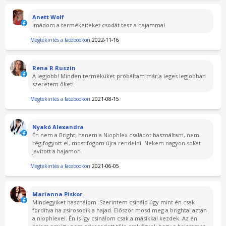
Anett Wolf
Imádom a termékeiteket csodát tesz a hajammal
Megtekintés a facebookon
2022-11-16
Rena R Ruszin
A legjobb! Minden termèküket próbáltam már,a leges legjobban
szeretem őket!
Megtekintés a facebookon
2021-08-15
Nyakó Alexandra
Én nem a Bright, hanem a Niophlex családot használtam, nem
rég fogyott el, most fogom újra rendelni. Nekem nagyon sokat
javított a hajamon.
Megtekintés a facebookon
2021-06-05
Marianna Piskor
Mindegyiket használom. Szerintem csináld úgy mint én csak
fordítva ha zsirosodik a hajad. Először mosd meg a brightal aztán
a niophlexel. Én is így csinálom csak a másikkal kezdek. Az én