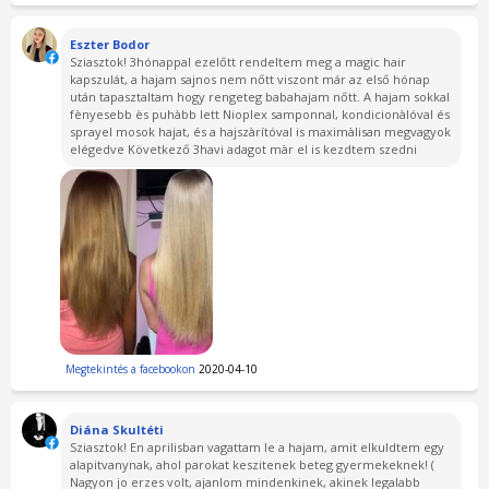
Eszter Bodor
Sziasztok! 3hónappal ezelőtt rendeltem meg a magic hair
kapszulát, a hajam sajnos nem nőtt viszont már az első hónap
után tapasztaltam hogy rengeteg babahajam nőtt. A hajam sokkal
fènyesebb ès puhàbb lett Nioplex samponnal, kondicionàlóval és
sprayel mosok hajat, és a hajszàrítóval is maximàlisan megvagyok
elégedve Következő 3havi adagot màr el is kezdtem szedni
Megtekintés a facebookon
2020-04-10
Diána Skultéti
Sziasztok! En aprilisban vagattam le a hajam, amit elkuldtem egy
alapitvanynak, ahol parokat keszitenek beteg gyermekeknek! (
Nagyon jo erzes volt, ajanlom mindenkinek, akinek legalabb