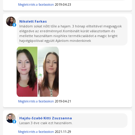
Megtekintés a facebookon
2019-04-23
Nikolett Farkas
Imádom sokat nőtt tőle a hajam. 3 hónap ellteltével megvagyok
elégedve az eredménnyel.Kombinált kúrát választottam és
mellette használtam niophlex termékcsaládot a magic bright
hajvégápolóval együtt Ajánlom mindenkinek
Megtekintés a facebookon
2019-04-21
Hajdu-Szabó Kitti Zsuzsanna
Lassan 3 éve csak ezt hasznàlom.
Megtekintés a facebookon
2021-11-29