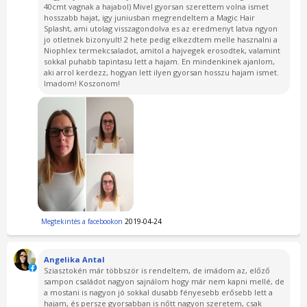
40cmt vagnak a hajabol) Mivel gyorsan szerettem volna ismet
hosszabb hajat, igy juniusban megrendeltem a Magic Hair
Splasht, ami utolag visszagondolva es az eredmenyt latva ngyon
jo otletnek bizonyult! 2 hete pedig elkezdtem melle hasznalni a
Niophlex termekcsaladot, amitol a hajvegek erosodtek, valamint
sokkal puhabb tapintasu lett a hajam. En mindenkinek ajanlom,
aki arrol kerdezz, hogyan lett ilyen gyorsan hosszu hajam ismet.
Imadom! Koszonom!
Megtekintés a facebookon
2019-04-24
Angelika Antal
Sziasztokén már többször is rendeltem, de imádom az, előző
sampon családot nagyon sajnálom hogy már nem kapni mellé, de
a mostani is nagyon jó sokkal dusabb fényesebb erősebb lett a
hajam, és persze gyorsabban is nőtt nagyon szeretem, csak