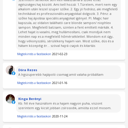
egészséges haj között. Ami kell hozzá: 1.Türelem, mert nem egy
alkalom után leszel szuper szőke. 2. Egy jó fodrász, aki megfelelő
technikával es professzionális anyagokkal dolgozik. 3. Pénz: a
szőke haj ápolása speciális anyagokat igényel. Pl. Magic hair
kapszula, az oldalon található care blonde sampon/ niophlex
sampon. Megfelelő balzsam, szinten a fent említett márkák. 4.
Lehet hajat is vasalni, meg hullámosítani, csak mondjuk nem
minden nap es a megfelelő hőmérséklettel. Mondom ezt úgy,
hogy vékonyszálú, sérülékeny hajam van. Most szőke, dús és a
hátam közepéig ér... szóval hajrá csajok és kitartás
Megtekintés a facebookon
2021-02-23
Dóra Rezes
A lrgszuperebb hajápoló csomag amit valaha próbáltam
Megtekintés a facebookon
2021-01-16
Kinga Berényi
Kb. fél éve használom és a hajam nagyon puha, viszont
szerintem egy kicsit jobban zsírosodik, amióta ezzel mosom.
Megtekintés a facebookon
2020-11-24