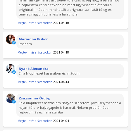
hajam amúgy nem zsirosodott tőle csak figyelj hogy a balzsamot
a hajhosszra kend a tövébe ne mert úgy viszont előfordul a
brightnal. Imádom mindkettőt a brightnak az illatát főleg és
tényleg nagyon puha lesz a hajad tőle.
Megtekintés a facebookon
2021-05-10
Marianna Piskor
Imádom
Megtekintés a facebookon
2021-04-18
Nyakó Alexandra
Én a Niophlexet használom és imádom
Megtekintés a facebookon
2021-04-14
Zsuzsanna Ördög
Én a niophlexet hasznalom Nagyon szeretem, jóval selymesebb a
hajam tőle. A hajvegapolo is használ. Nekem problémás a
fejborom és ez nem szaritja
Megtekintés a facebookon
2021-04-04