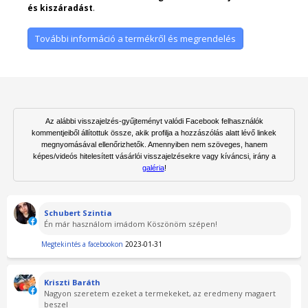
és kiszáradást
.
További információ a termékről és megrendelés
Az alábbi visszajelzés-gyűjteményt valódi Facebook felhasználók
kommentjeiből állítottuk össze, akik profilja a hozzászólás alatt lévő linkek
megnyomásával ellenőrizhetők. Amennyiben nem szöveges, hanem
képes/videós hitelesített vásárlói visszajelzésekre vagy kíváncsi, irány a
galéria
!
Schubert Szintia
Én már használom imádom Köszönöm szépen!
Megtekintés a facebookon
2023-01-31
Kriszti Baráth
Nagyon szeretem ezeket a termekeket, az eredmeny magaert
beszel