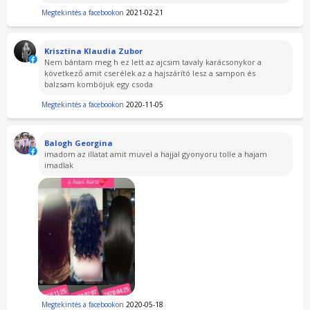
Megtekintés a facebookon
2021-02-21
Krisztina Klaudia Zubor
Nem bántam meg h ez lett az ajcsim tavaly karácsonykor a
következő amit cserélek az a hajszárító lesz a sampon és
balzsam kombójuk egy csoda
Megtekintés a facebookon
2020-11-05
Balogh Georgina
imadom az illatat amit muvel a hajjal gyonyoru tolle a hajam
imadlak
Megtekintés a facebookon
2020-05-18