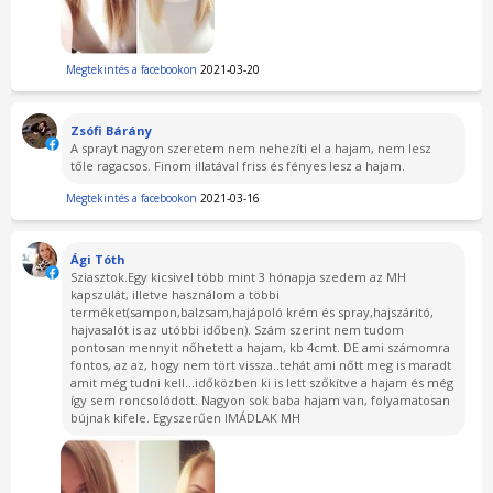
Megtekintés a facebookon
2021-03-20
Zsófi Bárány
A sprayt nagyon szeretem nem nehezíti el a hajam, nem lesz
tőle ragacsos. Finom illatával friss és fényes lesz a hajam.
Megtekintés a facebookon
2021-03-16
Ági Tóth
Sziasztok.Egy kicsivel több mint 3 hónapja szedem az MH
kapszulát, illetve használom a többi
terméket(sampon,balzsam,hajápoló krém és spray,hajszáritó,
hajvasalót is az utóbbi időben). Szám szerint nem tudom
pontosan mennyit nőhetett a hajam, kb 4cmt. DE ami számomra
fontos, az az, hogy nem tört vissza..tehát ami nőtt meg is maradt
amit még tudni kell...időközben ki is lett szőkítve a hajam és még
így sem roncsolódott. Nagyon sok baba hajam van, folyamatosan
bújnak kifele. Egyszerűen IMÁDLAK MH