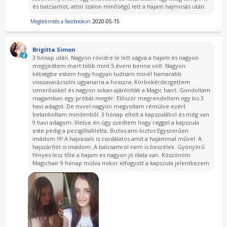
és balzsamot, attól szalon minőségű lett a hajam hajmosás után
Megtekintés a facebookon
2020-05-15
Brigitta Simon
3 hónap után. Nagyon rövidre le lett vágva a hajam és nagyon
megijedtem mert több mint 5 évem benne volt. Nagyon
kétségbe estem hogy hogyan tudnám minél hamarabb
visszavarázsolni ugyanarra a hosszra. Körbekérdezgettem
ismerősöket és nagyon sokan ajánlották a Magic hairt. Gondoltam
magamban egy próbát megér. Először megrendeltem egy kis 3
havi adagot. De mivel nagyon megvoltam rémülve ezért
betankoltam mindenből. 3 hónap eltelt a kapszulábol és még van
9 havi adagom. Illetve én úgy szedtem hogy reggel a kapszula
este pedig a pezsgőtabletta. Biztos ami biztos Egyszerűen
imádom !!!! A hajvasaló is csodálatos amit a hajammal művel. A
hajszárítót is imádom. A balzsamról nem is beszélek. Gyönyörű
fényes lesz tőle a hajam es nagyon jó illata van. Köszönöm
Magichair 9 hónap múlva mikor elfogyott a kapszula jelentkezem