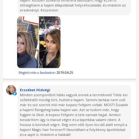
hajam. Közben Szőkéről ombréra váltottam, hogy ezzel is
elősegítsem a hajam állapotának helyrehozatalát, és imádom az
eredményt. Köszönöm
Megtekintés a facebookon
2019-04-25
Erzsébet Hidvégi
Minden szempontból hálás vagyok ennek a terméknek! Több évi
szőkítéstől mindig tört, hullott a hajam. Semmi tartása nem volt
már és szó szerint elöl már kopasz foltjaim voltak. MOST! Dúsabb
a hajam! Rengeteg baba hajam van. Azt se tudom már, hogy
fogjam le őket. A kopasz foltjaim is tele vannak hajjal. Amikor
beszárítom úgy is marad végre és a tapintása valami isteni. A
hossza is beindult végre. Rég nem nőtt ilyen kis idő alatt ennyit a
hajam! Magic hair forever!!! Használtam a folyékony ápolóitokat
és a sapit is. Imádom a hatását!