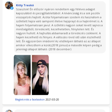
Kitty Traskó
Sziasztok! Én először nyáron rendeltem egy féléves adagot
kapszulából és pezsgőtablettából. A kíváncsiság és a sok pozitív
visszajelzés hajtott. Azóta folyamatosan szedem és használom a
szőkített hajra való sampont illetve hajsprayt és a hajkrémet is. A
hajam folyamatosan javul. A szőkítés nagyon sokat levett sajnos a
minőségéből, töredezett, kezelhetetlen, fénytelen lett. És
nagyon hullott. A hajhullás abbamaradt a töredezés csökkent. A
hajam kezelhető és fényes. A változás rövid idő után észlelhető
lett. Én egyszerűen imádom! Az elsőképen látható az az állapot
amikor elkezdtem a kúrát,(2018 június) a második képen pedig a
jelenlegi állapot látható. (2018 december)
Megtekintés a facebookon
2021-03-20