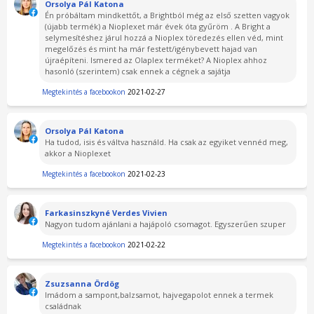
Orsolya Pál Katona
Én próbáltam mindkettőt, a Brightból még az első szetten vagyok
(újabb termék) a Nioplexet már évek óta gyűröm . A Bright a
selymesítéshez járul hozzá a Nioplex töredezés ellen véd, mint
megelőzés és mint ha már festett/igénybevett hajad van
újraépíteni. Ismered az Olaplex terméket? A Nioplex ahhoz
hasonló (szerintem) csak ennek a cégnek a sajátja
Megtekintés a facebookon
2021-02-27
Orsolya Pál Katona
Ha tudod, isis és váltva használd. Ha csak az egyiket vennéd meg,
akkor a Nioplexet
Megtekintés a facebookon
2021-02-23
Farkasinszkyné Verdes Vivien
Nagyon tudom ajánlani a hajápoló csomagot. Egyszerűen szuper
Megtekintés a facebookon
2021-02-22
Zsuzsanna Ördög
Imádom a sampont,balzsamot, hajvegapolot ennek a termek
családnak