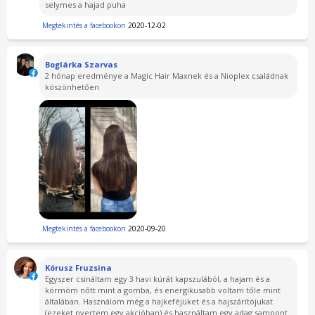
selymes a hajad puha
Megtekintés a facebookon
2020-12-02
Boglárka Szarvas
2 hónap eredménye a Magic Hair Maxnek és a Nioplex családnak
köszönhetően
Megtekintés a facebookon
2020-09-20
Kórusz Fruzsina
Egyszer csináltam egy 3 havi kúrát kapszulából, a hajam és a
körmöm nőtt mint a gomba, és energikusabb voltam tőle mint
általában. Használom még a hajkeféjüket és a hajszárítójukat
(ezeket nyertem egy akcióban) és használtam egy adag sampont