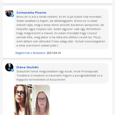
Szimonetta Plozner
Anno én is ezt a simát vettem, és én is jót tudok róla mondani.
Sokat vasaltam a hajam, de abbahagytam, biztos ez is sokat
dobott rajta, meg a deep shine smooth keratinos samponok, de
helyette ugye nioplex van. Aztán egyszer csak úgy döntöttem
hogy megveszem a maxot, és sokan mondják hogy rosszul
vannak tőle, meg akkor is ha étkezési időben veszik be. Plusz,
nem láttam sok változást 3 havi adag után. Szóval osszessegeben
a sima szerintem sokkal jobb:)
Megtekintés a facebookon
2021-04-14
Diána Skultéti
Sziasztok! Ismet megcsinaltam egy kurat, most 4 honaposat.
Tovabbra is imadom es hasznalni fogom a pezsgotablettat es a
hajapolo termekeket is! Koszonom!