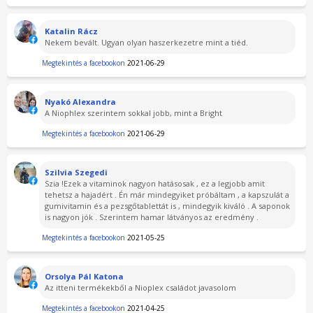
Katalin Rácz
Nekem bevált. Ugyan olyan haszerkezetre mint a tiéd.
Megtekintés a facebookon
2021-06-29
Nyakó Alexandra
A Niophlex szerintem sokkal jobb, mint a Bright
Megtekintés a facebookon
2021-06-29
Szilvia Szegedi
Szia !Ezek a vitaminok nagyon hatásosak , ez a legjobb amit
tehetsz a hajadért . Én már mindegyiket próbáltam , a kapszulát a
gumivitamin és a pezsgőtablettát is , mindegyik kiváló . A saponok
is nagyon jók . Szerintem hamar látványos az eredmény .
Megtekintés a facebookon
2021-05-25
Orsolya Pál Katona
Az itteni termékekből a Nioplex családot javasolom
Megtekintés a facebookon
2021-04-25