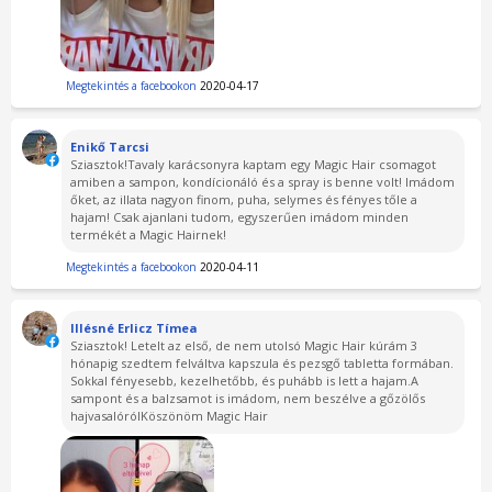
Megtekintés a facebookon
2020-04-17
Enikő Tarcsi
Sziasztok!Tavaly karácsonyra kaptam egy Magic Hair csomagot
amiben a sampon, kondícionáló és a spray is benne volt! Imádom
őket, az illata nagyon finom, puha, selymes és fényes tőle a
hajam! Csak ajanlani tudom, egyszerűen imádom minden
termékét a Magic Hairnek!
Megtekintés a facebookon
2020-04-11
Illésné Erlicz Tímea
Sziasztok! Letelt az első, de nem utolsó Magic Hair kúrám 3
hónapig szedtem felváltva kapszula és pezsgő tabletta formában.
Sokkal fényesebb, kezelhetőbb, és puhább is lett a hajam.A
sampont és a balzsamot is imádom, nem beszélve a gőzölős
hajvasalórólKöszönöm Magic Hair