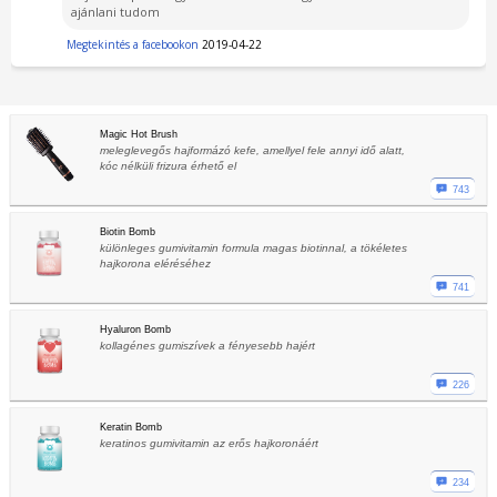
ajánlani tudom
Megtekintés a facebookon
2019-04-22
Magic Hot Brush
meleglevegős hajformázó kefe, amellyel fele annyi idő alatt,
kóc nélküli frizura érhető el
743
Biotin Bomb
különleges gumivitamin formula magas biotinnal, a tökéletes
hajkorona eléréséhez
741
Hyaluron Bomb
kollagénes gumiszívek a fényesebb hajért
226
Keratin Bomb
keratinos gumivitamin az erős hajkoronáért
234