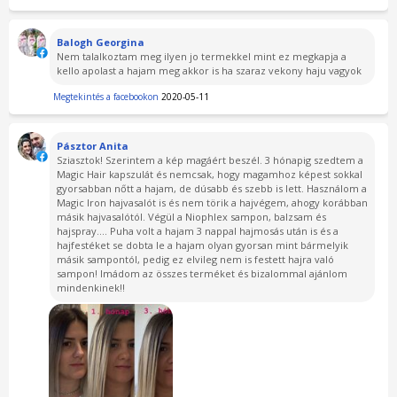
Balogh Georgina
Nem talalkoztam meg ilyen jo termekkel mint ez megkapja a
kello apolast a hajam meg akkor is ha szaraz vekony haju vagyok
Megtekintés a facebookon
2020-05-11
Pásztor Anita
Sziasztok! Szerintem a kép magáért beszél. 3 hónapig szedtem a
Magic Hair kapszulát és nemcsak, hogy magamhoz képest sokkal
gyorsabban nőtt a hajam, de dúsabb és szebb is lett. Használom a
Magic Iron hajvasalót is és nem törik a hajvégem, ahogy korábban
másik hajvasalótól. Végül a Niophlex sampon, balzsam és
hajspray.... Puha volt a hajam 3 nappal hajmosás után is és a
hajfestéket se dobta le a hajam olyan gyorsan mint bármelyik
másik sampontól, pedig ez elvileg nem is festett hajra való
sampon! Imádom az összes terméket és bizalommal ajánlom
mindenkinek!!