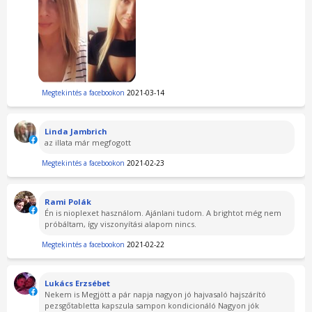
Megtekintés a facebookon
2021-03-14
Linda Jambrich
az illata már megfogott
Megtekintés a facebookon
2021-02-23
Rami Polák
Én is nioplexet használom. Ajánlani tudom. A brightot még nem
próbáltam, így viszonyítási alapom nincs.
Megtekintés a facebookon
2021-02-22
Lukács Erzsébet
Nekem is Megjött a pár napja nagyon jó hajvasaló hajszárító
pezsgőtabletta kapszula sampon kondicionáló Nagyon jók