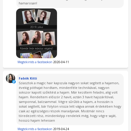
hamarosan!
Megtekintés a facebookon
2020-04-11
Fabók Kitti
Sziasztok a magic hair kapszula nagyon sokat segített a hajamon,
évekig póthajat hordtam, mindenféle technikával, nagyon
sokszor kapott szőkítést a hajam. Már kezdtem feladni, alig volt
hajam. Rendeltem először 2 havit, aztán 3 havit hajszárítóval,
samponnal, balzsammal. Végre sűrűbb a hajam, a hosszán is
sokat segített, bár folyton vissza lett vágva annak érdekében hogy
csak az egészséges részek maradjanak. Mostmár nincs
töredezett rész, mindenképp rendelek még, hogy végre saját,
hosszú hajam lehessen
Megtekintés a facebookon
2019-04-24