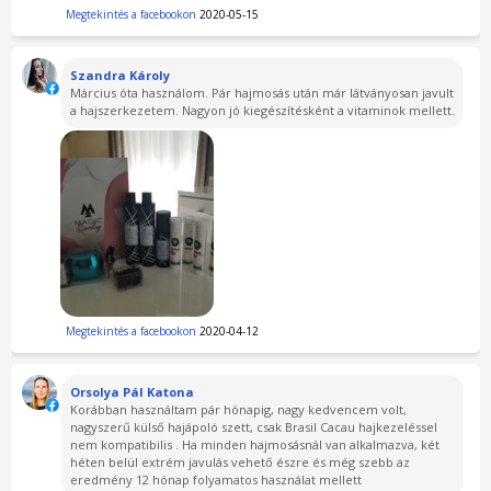
Megtekintés a facebookon
2020-05-15
Szandra Károly
Március óta használom. Pár hajmosás után már látványosan javult
a hajszerkezetem. Nagyon jó kiegészítésként a vitaminok mellett.
Megtekintés a facebookon
2020-04-12
Orsolya Pál Katona
Korábban használtam pár hónapig, nagy kedvencem volt,
nagyszerű külső hajápoló szett, csak Brasil Cacau hajkezeléssel
nem kompatibilis . Ha minden hajmosásnál van alkalmazva, két
héten belül extrém javulás vehető észre és még szebb az
eredmény 12 hónap folyamatos használat mellett