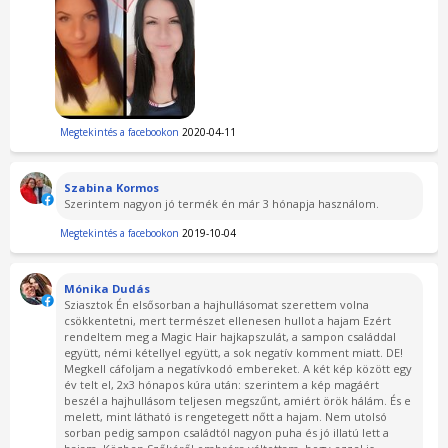
Megtekintés a facebookon
2020-04-11
Szabina Kormos
Szerintem nagyon jó termék én már 3 hónapja használom.
Megtekintés a facebookon
2019-10-04
Mónika Dudás
Sziasztok Én elsősorban a hajhullásomat szerettem volna
csökkentetni, mert természet ellenesen hullot a hajam Ezért
rendeltem meg a Magic Hair hajkapszulát, a sampon családdal
együtt, némi kétellyel együtt, a sok negatív komment miatt. DE!
Megkell cáfoljam a negatívkodó embereket. A két kép között egy
év telt el, 2x3 hónapos kúra után: szerintem a kép magáért
beszél a hajhullásom teljesen megszűnt, amiért örök hálám. És e
melett, mint látható is rengetegett nőtt a hajam. Nem utolsó
sorban pedig sampon családtól nagyon puha és jó illatú lett a